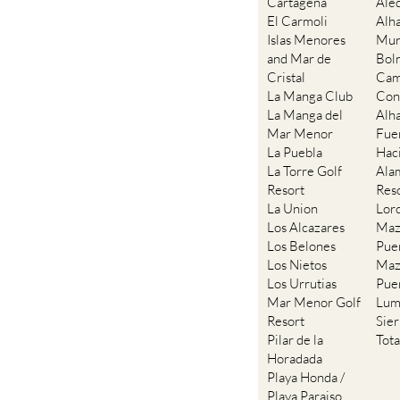
Cartagena
Ale
El Carmoli
Alh
Islas Menores
Mur
and Mar de
Bol
Cristal
Cam
La Manga Club
Con
La Manga del
Alh
Mar Menor
Fue
La Puebla
Hac
La Torre Golf
Ala
Resort
Res
La Union
Lor
Los Alcazares
Maz
Los Belones
Pue
Los Nietos
Maz
Los Urrutias
Pue
Mar Menor Golf
Lum
Resort
Sie
Pilar de la
Tot
Horadada
Playa Honda /
Playa Paraiso