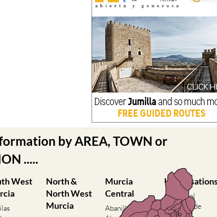
nformation by AREA, TOWN or
N .....
uth West
North &
Murcia
Urbanisation
rcia
North West
Central
Camposol
Murcia
Condado de
ilas
Abanilla
Alhama