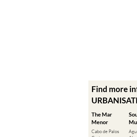
Find more i
URBANISATIO
The Mar
So
Menor
Mu
Cabo de Palos
Agu