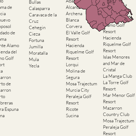
do
Abaran
Bullas
El Valle Golf
ama de
Alcantarilla
Calasparra
Resort
cia
Archena
Caravaca de la
Hacienda del
nuevo
Blanca
Cruz
Alamo Golf
posol
Corvera
Cehegin
Resort
dado de
El Valle Golf
Cieza
Hacienda
ama
Resort
Fortuna
Riquelme Golf
nte Alamo
Hacienda
Jumilla
Resort
ienda del
Riquelme Golf
Moratalla
Islas Menores
mo Golf
Resort
Mula
and Mar de
ort
Lorqui
Yecla
Cristal
ca
Molina de
La Manga Club
arron
Segura
La Torre Golf
rto de
Mosa Trajectum
Resort
arron
Murcia City
Mar Menor Golf
rto
Peraleja Golf
Resort
breras
Resort
Mazarron
rra Espuna
Ricote
Country Club
ana
Sucina
Mosa Trajectum
Peraleja Golf
Resort