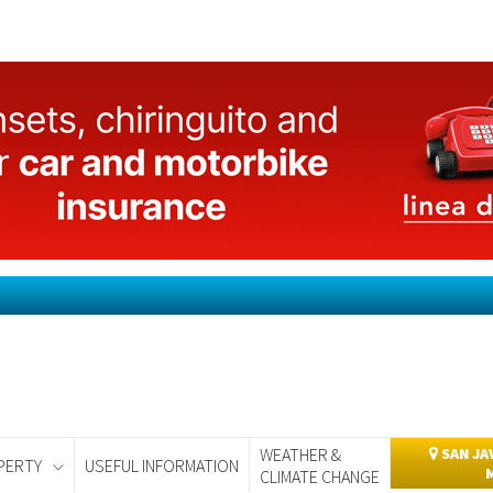
WEATHER &
SAN JA
PERTY
USEFUL INFORMATION
CLIMATE CHANGE