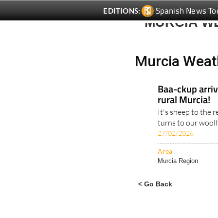
Spanish News To
EDITIONS:
MURCIA W
Murcia Weat
Baa-ckup arrive
rural Murcia!
It's sheep to the 
turns to our woolly
27/02/2026
Area
Murcia Region
< Go Back