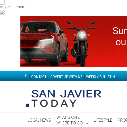
CONTACT
ADVERTISE WITH US
WEEKLY BULLETIN
WHAT'S ON &
LOCAL NEWS
LIFESTYLE
PRO
WHERE TO GO