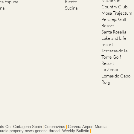
Mazarron
rra Espuna
Ricote
Country Club
ana
Sucina
Mosa Trajectum
Peraleja Golf
Resort
Santa Rosalia
Lake and Life
resort
Terrazas de la
Torre Golf
Resort
La Zenia
Lomas de Cabo
Roig
ts On
Cartagena Spain
Coronavirus
Corvera Airport Murcia
urcia property news generic thread
Weekly Bulletin