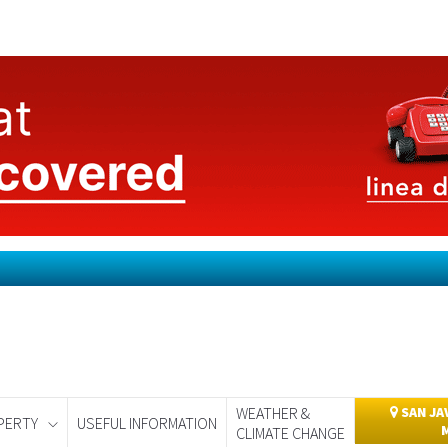
WEATHER &
SAN JA
PERTY
USEFUL INFORMATION
CLIMATE CHANGE