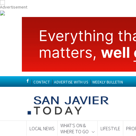
CONTACT
ADVERTISE WITH US
WEEKLY BULLETIN
WHAT'S ON &
LOCAL NEWS
LIFESTYLE
PRO
WHERE TO GO