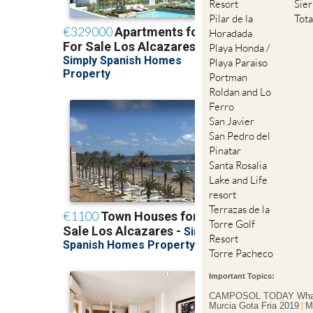
Resort
Sie
Pilar de la
Tot
Horadada
Playa Honda /
Playa Paraiso
Portman
Roldan and Lo
Ferro
San Javier
San Pedro del
Pinatar
Santa Rosalia
Lake and Life
resort
Terrazas de la
Torre Golf
Resort
Torre Pacheco
Important Topics:
CAMPOSOL TODAY Wha
Murcia Gota Fria 2019
M