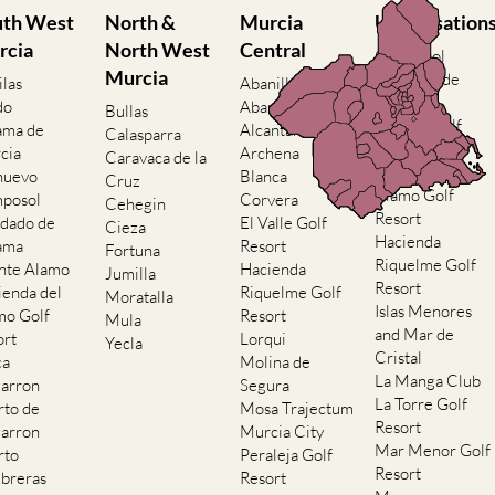
uth West
North &
Murcia
Urbanisation
rcia
North West
Central
Camposol
Murcia
Condado de
ilas
Abanilla
Alhama
do
Abaran
Bullas
El Valle Golf
ama de
Alcantarilla
Calasparra
Resort
cia
Archena
Caravaca de la
Hacienda del
nuevo
Blanca
Cruz
Alamo Golf
posol
Corvera
Cehegin
Resort
dado de
El Valle Golf
Cieza
Hacienda
ama
Resort
Fortuna
Riquelme Golf
nte Alamo
Hacienda
Jumilla
Resort
ienda del
Riquelme Golf
Moratalla
Islas Menores
mo Golf
Resort
Mula
and Mar de
ort
Lorqui
Yecla
Cristal
ca
Molina de
La Manga Club
arron
Segura
La Torre Golf
rto de
Mosa Trajectum
Resort
arron
Murcia City
Mar Menor Golf
rto
Peraleja Golf
Resort
breras
Resort