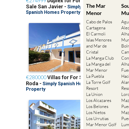
The Mar
So
Menor
Mu
Cabo de Palos
Agu
Cartagena
Ale
El Carmoli
Alh
Islas Menores
Mur
and Mar de
Bol
Cristal
Cam
La Manga Club
Con
La Manga del
Alh
Mar Menor
Fue
La Puebla
Hac
La Torre Golf
Ala
Resort
Res
La Union
Lor
Los Alcazares
Maz
Los Belones
Pue
Los Nietos
Maz
Los Urrutias
Pue
Mar Menor Golf
Lum