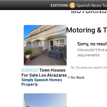
Spanish News To
EDITIONS:
MOTORING
Motoring & T
Sorry, no resu
We couldn't find a
requirements.
Tip: Try using our search, e
< Go Back