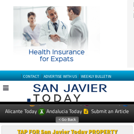
CONTACT
ADVERTISE WITH US
WEEKLY BULLETIN
Spanish News Today
Murcia Today
EDITIONS:
Alicante Today
Andalucia Today
Submit an Article